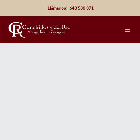
Ir
¡Llámanos! 648 588 871
al
contenido
Main
Men