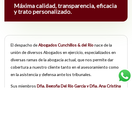
Máxima calidad, transparencia, eficacia
y trato personalizado.
El despacho de
Abogados Cunchillos & del Rio
nace de la
unión de diversos Abogados en ejercicio, especializados en
diversas ramas de la abogacía actual, que nos permite dar
cobertura a nuestro cliente tanto en el asesoramiento como
en la asistencia y defensa ante los tribunales.
Sus miembros
Dña. Begoña Del Rio Garcia y Dña. Ana Cristina
Cunchillos Barrado
son profesionales del mundo del derecho
desde 1993, teniendo en su haber un importante bagaje
profesional, caracterizado por el
trato personal y constante a
los clientes.
La
experiencia
de sus miembros en todos los ámbitos de